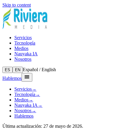
Skip to content
Servicios
Tecnología
Medios
Nauyaka IA
Nosotros
Español / English
ES
EN
Hablemos
Servicios
→
Tecnología
→
Medios
→
Nauyaka IA
→
Nosotros
→
Hablemos
Última actualización: 27 de mayo de 2026.