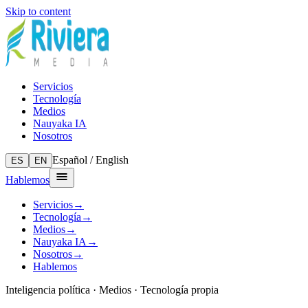
Skip to content
Servicios
Tecnología
Medios
Nauyaka IA
Nosotros
Español / English
ES
EN
Hablemos
Servicios
→
Tecnología
→
Medios
→
Nauyaka IA
→
Nosotros
→
Hablemos
Inteligencia política · Medios · Tecnología propia