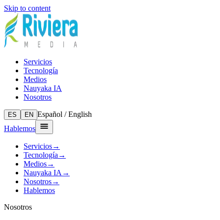
Skip to content
Servicios
Tecnología
Medios
Nauyaka IA
Nosotros
Español / English
ES
EN
Hablemos
Servicios
→
Tecnología
→
Medios
→
Nauyaka IA
→
Nosotros
→
Hablemos
Nosotros